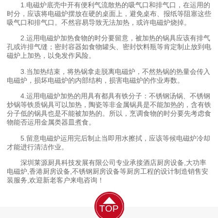
1.电磁炉底壳中开有便利气流散热的吸气口和排气口，在运用的
时分，应该将电磁炉摆放在硬的桌面上，避免桌布、报纸等阻塞这些
吸气口和排气口。不然容易导致无法加热，或许电磁炉烧掉。
2.运用电磁炉加热食物的时分要留意，被加热的锅具应该有排气
孔或许排气缝；密封容器如食物罐头、密封饮料瓶等肯定制止放到电
磁炉上加热，以免发作风险。
3.当加热结束，将热锅拿走脱离电磁炉，不然热锅的热量会传入
电磁炉，损坏电磁炉的内部结构，损害电磁炉的作业寿数。
4.运用电磁炉加热的用具有都具有铁分子：不锈钢汤锅、不锈钢
炒锅等铁质锅具可以加热，陶瓷等非金属锅具是不能加热的，含有铁
分子低的锅具也是不能被加热的。所以，烹调食物的时分要先考虑食
物能否运用金属类器皿煮食。
5.留意电磁炉运用完后制止当即用水擦拭，应该等候电磁炉冷却
才能进行清洁作业。
深圳莱源厨具科技发展有限公司专业承接酒店厨房设备,大功率
电磁炉,香港厨房设备,不锈钢厨房设备等厨房工程的设计制造销售安
装服务,欢迎新老客户来电咨询！
TOP