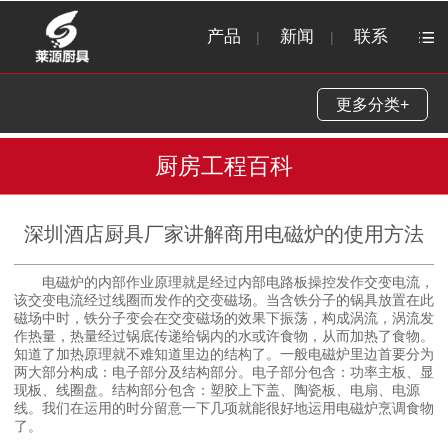
产品
新闻
联系
|
|
更多分类+
厨房工程百科
深圳酒店厨具厂家讲解商用电磁炉的使用方法
电磁炉的内部作业原理就是经过内部电路板操控发作交变电流，
该交变电流经过线圈而发作的交变磁场。当含铁分子的锅具放置在此
磁场中时，铁分子变会在交变磁场的效果下振荡，构成涡流，涡流发
作热量，热量经过锅底传递给锅内的水或许食物，从而加热了食物。
知道了加热原理就不难知道里边的结构了。一般电磁炉里边首要分为
两大部分构成：电子部分及结构部分。电子部分包含：功率主板、显
现板、线圈盘。结构部分包含：塑胶上下盖、陶瓷板、电扇、电源
线。我们在运用的时分留意一下几项就能很好地运用电磁炉烹调食物
了。